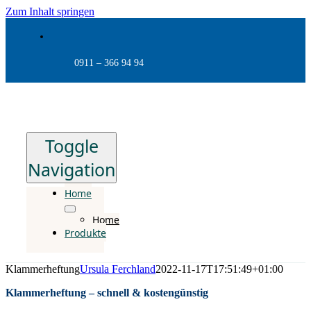
Zum Inhalt springen
0911 – 366 94 94
Toggle
Navigation
Home
Home
Produkte
Klammerheftung
Ursula Ferchland
2022-11-17T17:51:49+01:00
Klammerheftung – schnell & kostengünstig